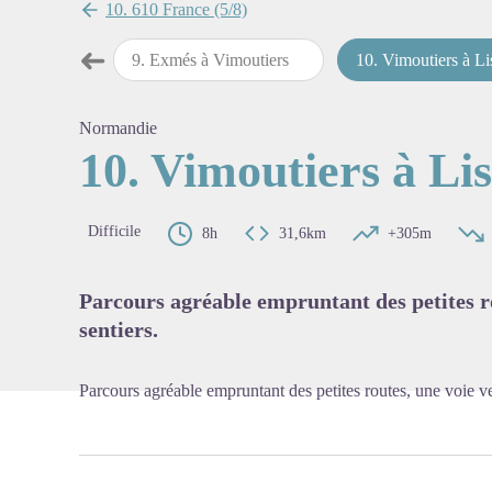
10. 610 France (5/8)
➜
més
9
.
Exmés à Vimoutiers
10
.
Vimoutiers à Li
Étape précédente
Voir l'
Normandie
10. Vimoutiers à Li
Difficile
8h
31,6km
+305m
Parcours agréable empruntant des petites ro
sentiers.
Parcours agréable empruntant des petites routes, une voie ver