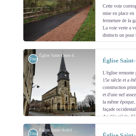
Sources
: monumentum.fr
Voir l'image en plein écran
Cette voie corres
mise en place en 1
fermeture de la g
La voie verte a v
distincts un pour
Église Saint-Ouen de Livarot - Amis de saint Colomban
Touristiques
Église Saint
L'église remonte 
Voir l'image en plein écran
15e siècle et a é
construction prim
et d'une nef assez
la même époque, 
façade occidental
Au 16e siècle, l'
plutôt refaite presque en entier.
Église Saint-André du Mesnil-Durand - Amis de saint Colomban
Touristiques
Église Sain