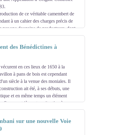
83.
ndie et du Pays d'Auge : les Vikings, les
roduction de ce véritable camembert de
dant à un cahier des charges précis de
aillé-Coll (le jumeau de cet orgue,
e par une douzaine de producteurs, dont
lus gros orgue du département de l'Orne
sé 499 orgues, dont celui de l’église
 de la Normandie, vous propose de
nt des Bénédictines à
dialement connu.
s, puisqu’il vous propose une
vécurent en ces lieux de 1650 à la
gné d’un verre de jus de pomme ou de
villon à pans de bois est cependant
d'un siècle à la venue des moniales. Il
onstruction ait été, à ses débuts, une
atique et en même temps un élément
le. Ses meurtrières et sa situation à une
demeure fortifiée qui avait pour rôle de
eux bâtiments accolés. La partie la plus
bani sur une nouvelle Voie
9