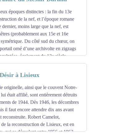
deux époques distinctes : la fin du 13e
nstruction de la nef, et l’époque romane
 dernier, moins large que la nef, est
nêtres (probablement aux 15e et 16e
n symétrique. Du côté sud du chœur, on
portail orné d’une archivolte en zigzags
 sculptées, également du 12e siècle.
-Désir à Lisieux
le originelle, ainsi que le couvent Notre-
i était affilié, sont entièrement détruits
ments de 1944. Dès 1946, les décombres
is il faut encore attendre dix ans avant
it reconstruite. Robert Camelot,
 de la reconstruction de Lisieux, est en
x, qui se déroulent entre 1956 et 1962.