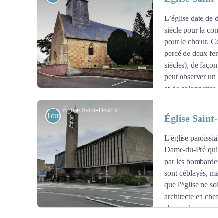
L’église date de 
Voir l'image en plein écran
siècle pour la co
pour le chœur. Ce
percé de deux fe
siècles), de faço
peut observer un 
et de colonnettes
Plus d’informations
site association Le Pays d’Auge
Église Saint-Désir à Lisieux - Amis saint Colomban
Touristiques
Église Saint
L'église paroissia
Voir l'image en plein écran
Dame-du-Pré qui lu
par les bombarde
sont déblayés, ma
que l'église ne so
architecte en chef
charge des travau