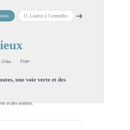
➜
sieux
11
.
Lisieux à Cormeilles
12
.
Cormeilles à Pont-Audemer
Étape suivante
image en plein écran
sieux
Etape
-354m
utes, une voie verte et des
te et des sentiers.