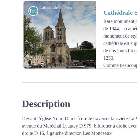
Se différenciant des églises classiques, l'architecture e
Cathédrale St-Pierre à Lisieux - Association Colomban en Brie
les plus remarquables de la reconstruction.
Touristiques
Cathédrale S
Rare monument d
En savoir plus
de 1944, la cathé
Voir l'image en plein écran
monument de styl
cathédrale est sup
de nos jours fut 
1230.
Comme beaucoup d
externe de la cathédrale de Lisieux se veut sobre. Il n’
sur les façades des portails. Seuls, des motifs géométri
arcatures animent la pierre. De petits visages sculptés f
l’extérieur.
Description
La cathédrale ne doit pas être confondue avec la basili
Voir l'image en plein écran
basilique du 20e siècle inspirée du style byzantin.
Devant l’église Notre-Dame à droite traverser la rivière La
En savoir plus
avenue du Maréchal Lyautey D 979, bifurquer à droite ave
droite D 16, à gauche direction Les Monceaux