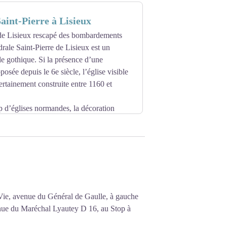
st considérée comme l'une des réalisations
aint-Pierre à Lisieux
e Lisieux rescapé des bombardements
drale Saint-Pierre de Lisieux est un
e gothique. Si la présence d’une
posée depuis le 6e siècle, l’église visible
certainement construite entre 1160 et
’églises normandes, la décoration
y a, par exemple, aucune statue sculptée
ques, de feuillages, des colonnettes ou des
orment les seuls éléments fantaisistes à
que Sainte-Thérèse de Lisieux qui est une
 Vie, avenue du Général de Gaulle, à gauche
nue du Maréchal Lyautey D 16, au Stop à