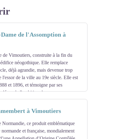
rir
e-Dame de l'Assomption à
e de Vimoutiers, construite à la fin du
n édifice néogothique. Elle remplace
iècle, déjà agrandie, mais devenue trop
 l'essor de la ville au 19e siècle. Elle est
1888 et 1896, et témoigne par ses
 décor de l'ambition de ses
membert à Vimoutiers
 en granit, calcaire et pierre de taille, a
lle le 14 juin 1944 qui ont pulvérisé les
 Normandie, ce produit emblématique
er de Chartres, Gabriel Noire, réputé pour
e normande et française, mondialement
nt du plomb traditionnel.
 d’une Appellation d’Origine Contrôlée