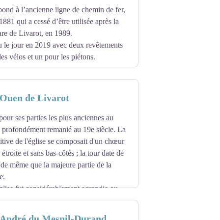
pond à l’ancienne ligne de chemin de fer,
881 qui a cessé d’être utilisée après la
are de Livarot, en 1989.
u le jour en 2019 avec deux revêtements
 les vélos et un pour les piétons.
-Ouen de Livarot
pour ses parties les plus anciennes au
té profondément remanié au 19e siècle. La
itive de l'église se composait d'un chœur
 étroite et sans bas-côtés ; la tour date de
de même que la majeure partie de la
e.
église fut considérablement agrandie ou
t-André du Mesnil-Durand