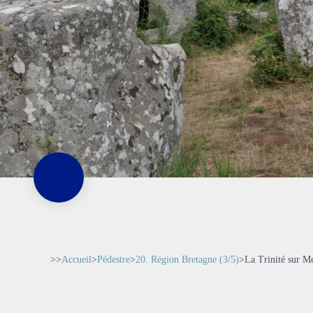
>>
Accueil
>
Pédestre
>
20. Région Bretagne (3/5)
>
La Trinité sur M