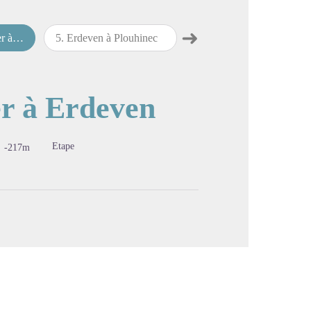
➜
deven
5
.
Erdeven à Plouhinec
6
.
Plouhinec à Hennebont
Étape suivante
image en plein écran
er à Erdeven
Etape
-217m