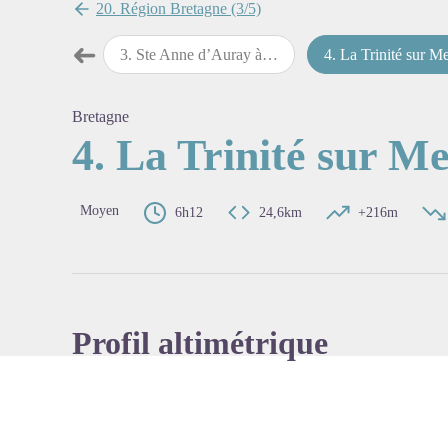
20. Région Bretagne (3/5)
➜
 Anne d’Auray
3
.
Ste Anne d’Auray à La Trinité sur Mer
4
.
La Trinité sur Mer à Er
Étape précédente
Voir l'
Bretagne
4. La Trinité sur M
Moyen
6h12
24,6km
+216m
Profil altimétrique