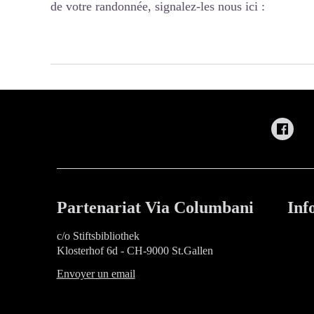
de votre randonnée, signalez-les nous ici :
Partenariat Via Columbani
Inf
c/o Stiftsbibliothek
Klosterhof 6d - CH-9000 St.Gallen
Envoyer un email