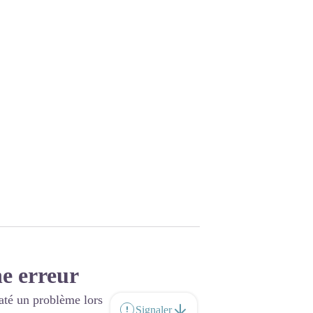
e erreur
até un problème lors
Signaler