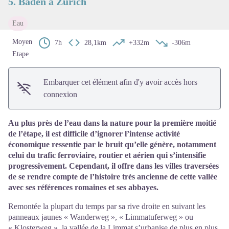
5. Baden à Zurich
Eau
Moyen
7h
28,1km
+332m
-306m
Etape
Embarquer cet élément afin d'y avoir accès hors
connexion
Au plus près de l’eau dans la nature pour la première moitié
de l’étape, il est difficile d’ignorer l’intense activité
économique ressentie par le bruit qu’elle génère, notamment
celui du trafic ferroviaire, routier et aérien qui s’intensifie
progressivement. Cependant, il offre dans les villes traversées
de se rendre compte de l’histoire très ancienne de cette vallée
avec ses références romaines et ses abbayes.
Remontée la plupart du temps par sa rive droite en suivant les
panneaux jaunes « Wanderweg », « Limmatuferweg » ou
« Klosterweg », la vallée de la Limmat s’urbanise de plus en plus