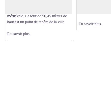
bailli, c'est la seule partie entièrement
l’époque récente en p
conservée des fortifications de la ville
Moyen-Âge.
médiévale. La tour de 56,45 mètres de
haut est un point de repère de la ville.
En savoir plus.
En savoir plus.