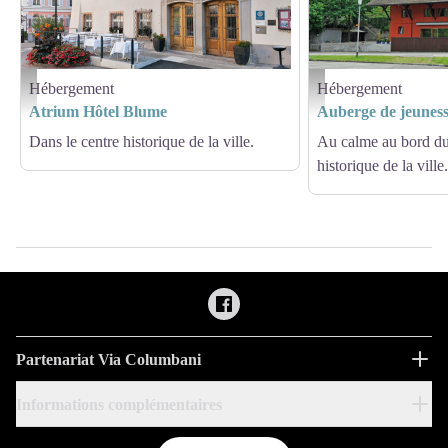
Hébergement
Hébergement
Atrium hotel Blume
Auberge jeunesse
Atrium Hôtel Blume
Auberge de jeunes
Dans le centre historique de la ville.
Au calme au bord du
historique de la ville.
Partenariat Via Columbani
Informations complémentaires