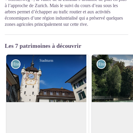
à l’approche de Zurich. Mais le suivi du cours d’eau sous les
arbres permet d’échapper au trafic routier et aux activités
économiques d’une région industrialisé qui a préservé quelques
zones agricoles principalement sur cette rive.
Les 7 patrimoines à découvrir
Stadtturm
Musée d'
Historiques
Historiques
Tour de la ville
Musée d’histoire
Cette tour a été construite au milieu du
Le musée d’histoire
15ème siècle et a servi de porte d'entrée
l’histoire de cette vi
Voir l'image en plein écran
de la ville au nord. Outre le château du
important de ses ori