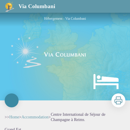
Centre International de Séjour de Champagne à Reims.
Via Columbani
Hébergement - Via Columbani
Print
Centre International de Séjour de
>>
Home
>
Accommodation
>
Champagne à Reims.
Grand Est