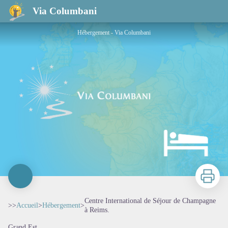
Centre International de Séjour de Champagne à Reims.
Via Columbani
Hébergement - Via Columbani
Imprimer
Centre International de Séjour de Champagne
>>
Accueil
>
Hébergement
>
à Reims.
Grand Est