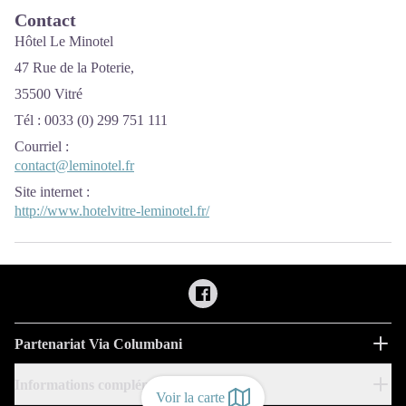
Contact
Hôtel Le Minotel
47 Rue de la Poterie,
35500 Vitré
Tél :
0033 (0)
299 751 111
Courriel
:
contact@leminotel.fr
Site internet
:
http://www.hotelvitre-leminotel.fr/
Partenariat Via Columbani
Informations complémentaires
Voir la carte