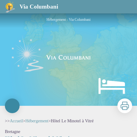
Hôtel Le Minotel à Vitré
Via Columbani
Hébergement - Via Columbani
Imprimer
>>
Accueil
>
Hébergement
>
Hôtel Le Minotel à Vitré
Bretagne