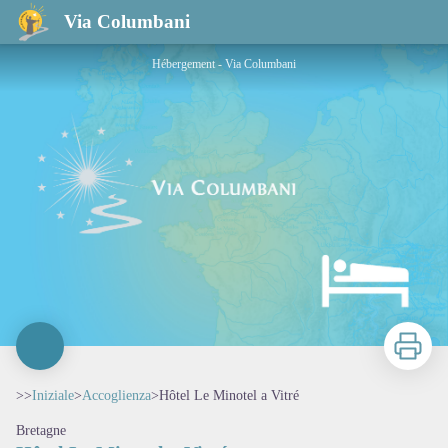
Hôtel Le Minotel a Vitré
Via Columbani
Hébergement - Via Columbani
Stampa
>>
Iniziale
>
Accoglienza
>
Hôtel Le Minotel a Vitré
Bretagne