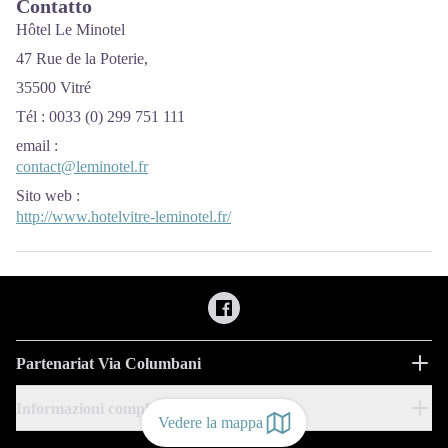
Contatto
Hôtel Le Minotel
47 Rue de la Poterie,
35500 Vitré
Tél :
0033 (0)
299 751 111
email
:
contact@leminotel.fr
Sito web
:
http://www.hotelvitre-leminotel.fr/
Partenariat Via Columbani
Informazioni complementari
Vedere la mappa