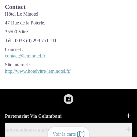
Contact
Hôtel Le Minotel
47 Rue de la Poterie,
35500 Vitré
Tél :
0033 (0)
299 751 111
Courriel
:
contact@leminotel.fr
Site internet
:
http://www.hotelvitre-leminotel.fr/
Partenariat Via Columbani
Informations complémentaires
Voir la carte