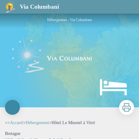
Hôtel Le Minotel à Vitré
Via Columbani
Hébergement - Via Columbani
Imprimer
>>
Accueil
>
Hébergement
>
Hôtel Le Minotel à Vitré
Bretagne