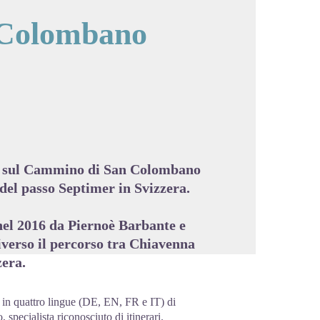
 Colombano
cture in full screen
22 sul Cammino di San Colombano
 del passo Septimer in Svizzera.
nel 2016 da Piernoè Barbante e
iverso il percorso tra Chiavenna
zera.
in quattro lingue (DE, EN, FR e IT) di
specialista riconosciuto di itinerari.