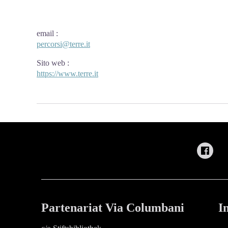
email
:
percorsi@terre.it
Sito web
:
https://www.terre.it
Partenariat Via Columbani
I