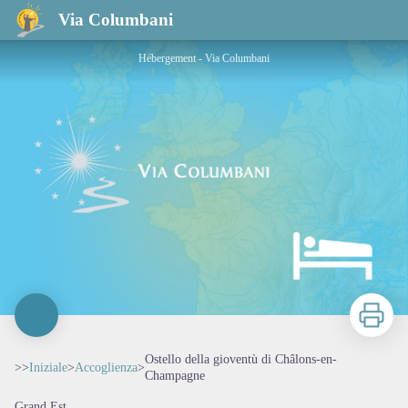
Ostello della gioventù di Châlons-en-Champagne
Via Columbani
Hébergement - Via Columbani
Stampa
Ostello della gioventù di Châlons-en-
>>
Iniziale
>
Accoglienza
>
Champagne
Grand Est