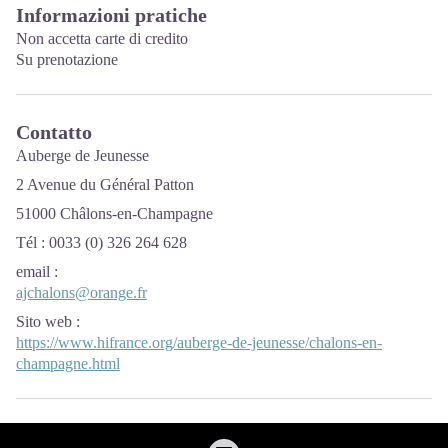
Informazioni pratiche
Non accetta carte di credito
Su prenotazione
Contatto
Auberge de Jeunesse
2 Avenue du Général Patton
51000 Châlons-en-Champagne
Tél : 0033 (0) 326 264 628
email
:
ajchalons@orange.fr
Sito web
:
https://www.hifrance.org/auberge-de-jeunesse/chalons-en-
champagne.html