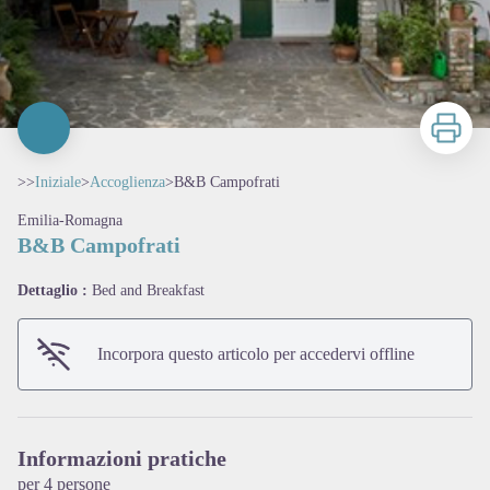
Stampa
>>
Iniziale
>
Accoglienza
>
B&B Campofrati
Emilia-Romagna
B&B Campofrati
Dettaglio :
Bed and Breakfast
Incorpora questo articolo per accedervi offline
View picture in full screen
Informazioni pratiche
per 4 persone