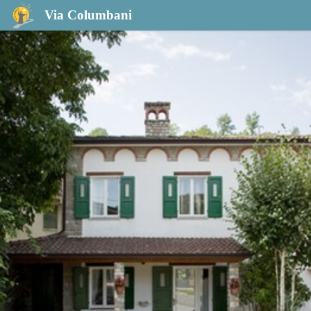
B&B Campofrati
Via Columbani