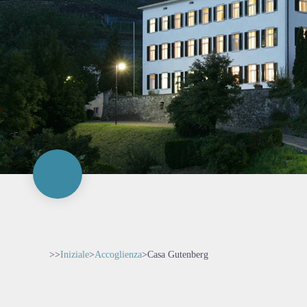
>>
Iniziale
>
Accoglienza
>
Casa Gutenberg