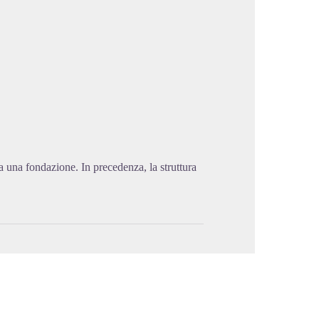
cture in full screen
a una fondazione. In precedenza, la struttura