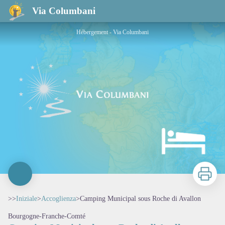
Camping Municipal sous Roche di Avallon
Via Columbani
Hébergement - Via Columbani
Stampa
>>
Iniziale
>
Accoglienza
>
Camping Municipal sous Roche di Avallon
Bourgogne-Franche-Comté