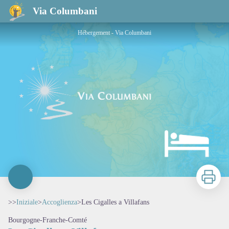
Les Cigalles a Villafans
Via Columbani
Hébergement - Via Columbani
Stampa
>>
Iniziale
>
Accoglienza
>
Les Cigalles a Villafans
Bourgogne-Franche-Comté