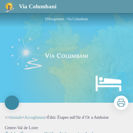
Éthic Étapes sull'Ile d’Or a Amboise
Via Columbani
Hébergement - Via Columbani
Stampa
>>
Iniziale
>
Accoglienza
>
Éthic Étapes sull'Ile d’Or a Amboise
Centre-Val de Loire