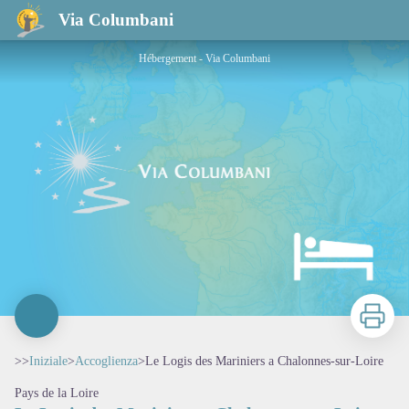
Le Logis des Mariniers a Chalonnes-sur-Loire
Via Columbani
Hébergement - Via Columbani
Stampa
>>
Iniziale
>
Accoglienza
>
Le Logis des Mariniers a Chalonnes-sur-Loire
Pays de la Loire