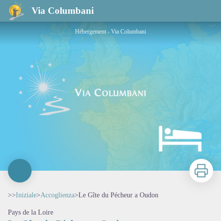
Le Gîte du Pécheur a Oudon
Via Columbani
Hébergement - Via Columbani
Stampa
>>
Iniziale
>
Accoglienza
>
Le Gîte du Pécheur a Oudon
Pays de la Loire