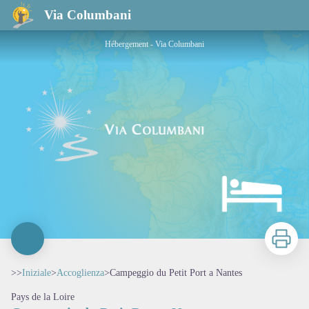
Campeggio du Petit Port a Nantes
Via Columbani
Hébergement - Via Columbani
Stampa
>>
Iniziale
>
Accoglienza
>
Campeggio du Petit Port a Nantes
Pays de la Loire