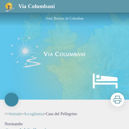
Casa del Pellegrino
Via Columbani
Amis Bretons de Colomban
Stampa
>>
Iniziale
>
Accoglienza
>
Casa del Pellegrino
Normandie