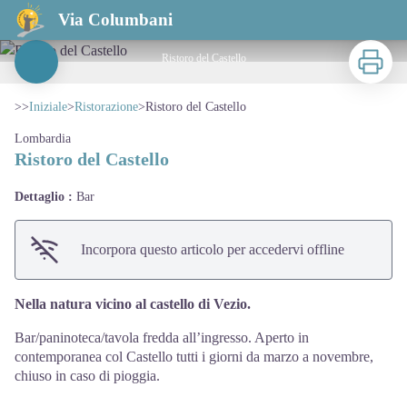
Ristoro del Castello
Via Columbani
Stampa
Ristoro del Castello
View picture in full screen
>>
Iniziale
>
Ristorazione
>
Ristoro del Castello
Lombardia
Ristoro del Castello
Dettaglio :
Bar
Incorpora questo articolo per accedervi offline
Nella natura vicino al castello di Vezio.
Bar/paninoteca/tavola fredda all’ingresso. Aperto in
contemporanea col Castello tutti i giorni da marzo a novembre,
chiuso in caso di pioggia.