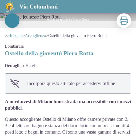
Ostello della gioventù Piero Rotta
Via Columbani
Stampa
Auberge jeunesse Piero Rotta
View picture in full screen
>>
Iniziale
>
Accoglienza
>
Ostello della gioventù Piero Rotta
Lombardia
Ostello della gioventù Piero Rotta
Dettaglio :
Hotel
Incorpora questo articolo per accedervi offline
A nord-ovest di Milano fuori strada ma accessibile con i mezzi
pubblici.
Questo accogliente Ostello di Milano offre camere private con 2,
3 e 4 letti con bagno e stanza del dormitorio con un massimo di 4
posti letto e bagni in comune. Ci sono una vasta gamma di servizi