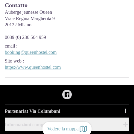
Contatto
Auberge jeunesse Queen
Viale Regina Margherita 9
20122 Milano
0039 (0) 236 564 959
email
:
booking@queenhostel.com
Sito web
:
https://www.queenhostel.com
Partenariat Via Columbani
Informazioni complementari
Vedere la mappa