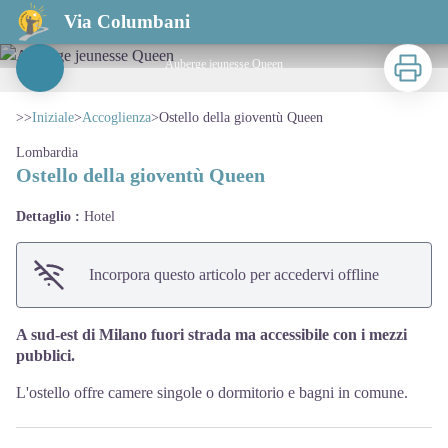
Ostello della gioventù Queen
Via Columbani
Stampa
Auberge jeunesse Queen
View picture in full screen
>>
Iniziale
>
Accoglienza
>
Ostello della gioventù Queen
Lombardia
Ostello della gioventù Queen
Dettaglio :
Hotel
Incorpora questo articolo per accedervi offline
A sud-est di Milano fuori strada ma accessibile con i mezzi
pubblici.
L'ostello offre camere singole o dormitorio e bagni in comune.