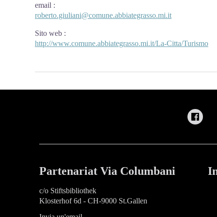
email
:
roberto.giuliani@comune.abbiategrasso.mi.it
Sito web
:
http://www.comune.abbiategrasso.mi.it/La-Citta/Turismo
Partenariat Via Columbani
I
c/o Stiftsbibliothek
Klosterhof 6d - CH-9000 St.Gallen
Invia un'email