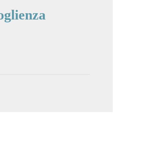
oglienza
cture in full screen