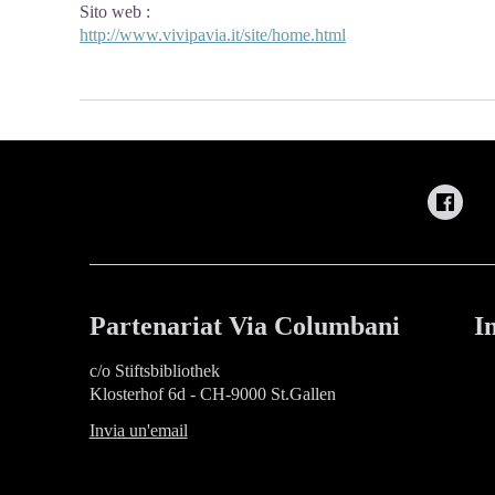
Sito web
:
http://www.vivipavia.it/site/home.html
Partenariat Via Columbani
I
c/o Stiftsbibliothek
Klosterhof 6d - CH-9000 St.Gallen
Invia un'email