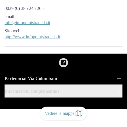
0039 (0) 385 245 265
email
:
info@infopointstradella.it
Sito web
:
http://www.infopointstradella.it
Partenariat Via Columbani
Informazioni complementari
Vedere la mappa