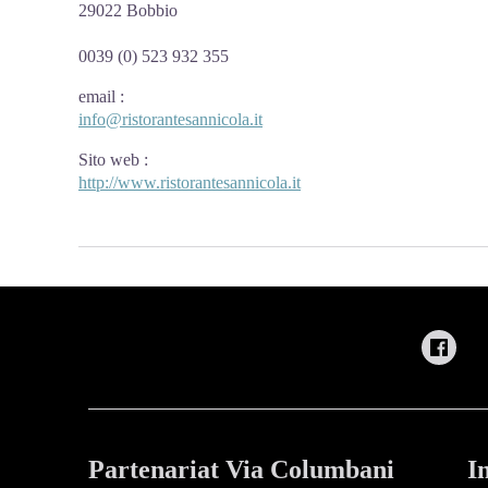
29022 Bobbio
0039 (0) 523 932 355
email
:
info@ristorantesannicola.it
Sito web
:
http://www.ristorantesannicola.it
Partenariat Via Columbani
I