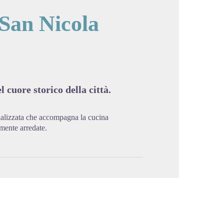
 San Nicola
cture in full screen
 cuore storico della città.
cializzata che accompagna la cucina
emente arredate.