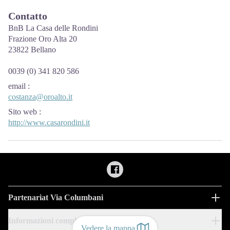
Contatto
BnB La Casa delle Rondini
Frazione Oro Alta 20
23822 Bellano
0039 (0) 341 820 586
email
:
costanza@oroalto.it
Sito web
:
http://www.casarondini.it
Partenariat Via Columbani
Informazioni complementari
Vedere la mappa