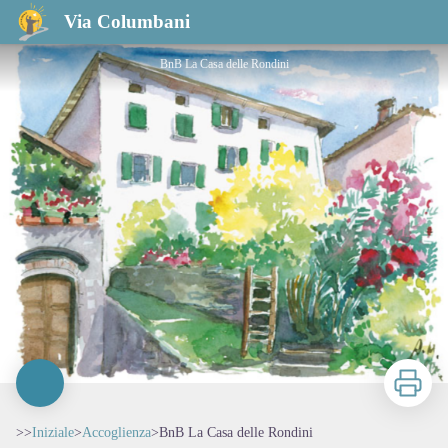
BnB La Casa delle Rondini
Via Columbani
BnB La Casa delle Rondini
Stampa
>>
Iniziale
>
Accoglienza
>
BnB La Casa delle Rondini