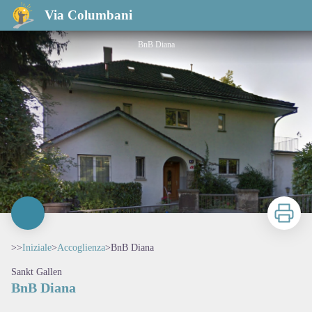
BnB Diana
Via Columbani
BnB Diana
Stampa
>>
Iniziale
>
Accoglienza
>
BnB Diana
Sankt Gallen
BnB Diana
View picture in full screen