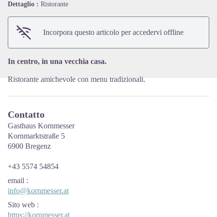
Dettaglio :
Ristorante
View picture in full screen
Incorpora questo articolo per accedervi offline
In centro, in una vecchia casa.
Ristorante amichevole con menu tradizionali.
Contatto
Gasthaus Kornmesser
Kornmarktstraße 5
6900 Bregenz
+43 5574 54854
email
:
info@kornmesser.at
Sito web
:
https://kornmesser.at