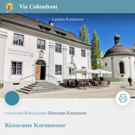
Ristorante Kornmesser
Via Columbani
Gasthaus Kornmesser
Stampa
>>
Iniziale
>
Ristorazione
>
Ristorante Kornmesser
Ristorante Kornmesser