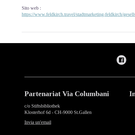
Sito web
:
https://www.feldkirch.travel/stadtmarketing-feldkirch/gesell
Partenariat Via Columbani
I
c/o Stiftsbibliothek
Klosterhof 6d - CH-9000 St.Gallen
Invia un'email