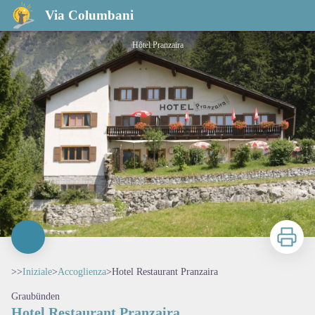
Hotel Restaurant Pranzaira
Via Columbani
Hôtel Pranzaira
Stampa
>>
Iniziale
>
Accoglienza
>
Hotel Restaurant Pranzaira
Graubünden
Hotel Restaurant Pranzaira