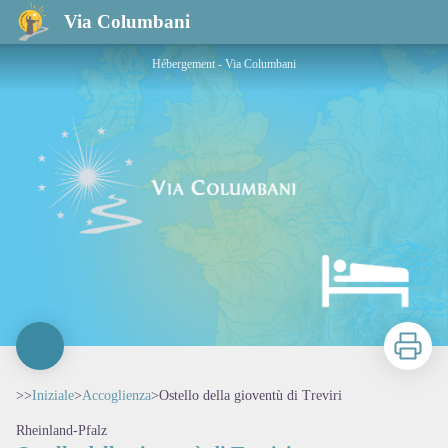
Ostello della gioventù di Treviri
Via Columbani
Hébergement - Via Columbani
Stampa
>>
Iniziale
>
Accoglienza
>
Ostello della gioventù di Treviri
Rheinland-Pfalz