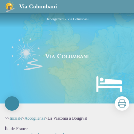
La Vasconia à Bougival
Via Columbani
Hébergement - Via Columbani
Stampa
>>
Iniziale
>
Accoglienza
>
La Vasconia à Bougival
Île-de-France