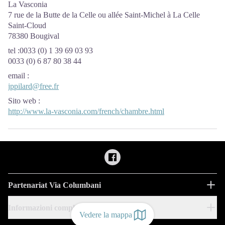
La Vasconia
7 rue de la Butte de la Celle ou allée Saint-Michel à La Celle
Saint-Cloud
78380 Bougival
tel :0033 (0) 1 39 69 03 93
0033 (0) 6 87 80 38 44
email
:
jppilard@free.fr
Sito web
:
http://www.la-vasconia.com/french/chambre.html
Partenariat Via Columbani
Informazioni complementari
Vedere la mappa