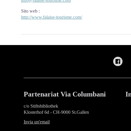
info@falaise-tourisme.com
Sito web
:
http://www.falaise-tourisme.com/
Partenariat Via Columbani
I
c/o Stiftsbibliothek
Klosterhof 6d - CH-9000 St.Gallen
Invia un'email