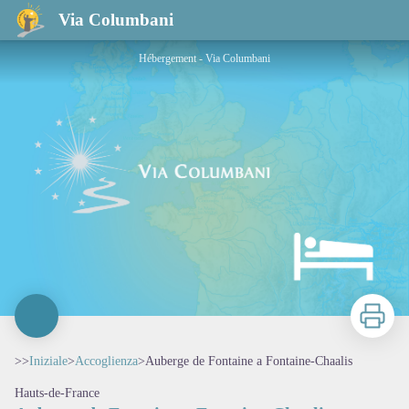
Auberge de Fontaine a Fontaine-Chaalis
Via Columbani
Hébergement - Via Columbani
Stampa
>>
Iniziale
>
Accoglienza
>
Auberge de Fontaine a Fontaine-Chaalis
Hauts-de-France