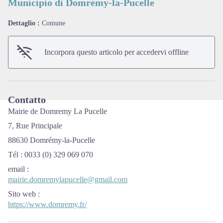
Municipio di Domrémy-la-Pucelle
Dettaglio :
Comune
View picture in full screen
Incorpora questo articolo per accedervi offline
Contatto
Mairie de Domremy La Pucelle
7, Rue Principale
88630 Domrémy-la-Pucelle
Tél : 0033 (0) 329 069 070
email
:
mairie.domremylapucelle@gmail.com
Sito web
:
https://www.domremy.fr/