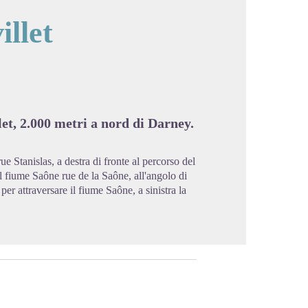
illet
cture in full screen
let, 2.000 metri a nord di Darney.
e Stanislas, a destra di fronte al percorso del
il fiume Saône rue de la Saône, all'angolo di
 per attraversare il fiume Saône, a sinistra la