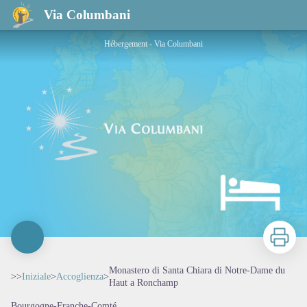
Monastero di Santa Chiara di Notre-Dame du Haut a Ronchamp
Via Columbani
Hébergement - Via Columbani
Stampa
Monastero di Santa Chiara di Notre-Dame du
>>
Iniziale
>
Accoglienza
>
Haut a Ronchamp
Bourgogne-Franche-Comté