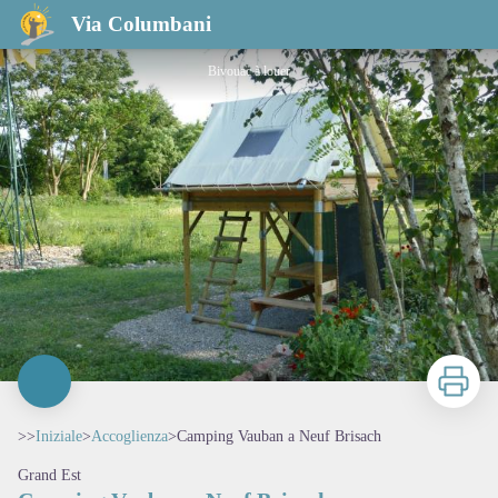
Camping Vauban a Neuf Brisach
Via Columbani
Bivouac à louer
Stampa
>>
Iniziale
>
Accoglienza
>
Camping Vauban a Neuf Brisach
Grand Est