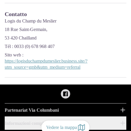
Contatto
Logis du Champ du Meslier
18 Rue Saint-Germain,
53 420 Chailland
Tél : 0033 (0) 678 968 407
Sito web
:
https://logisduchampdumeslier.business.site/?
utm_source=gmb&utm_medium=referral
Partenariat Via Columbani
Informazioni complementari
Vedere la mappa