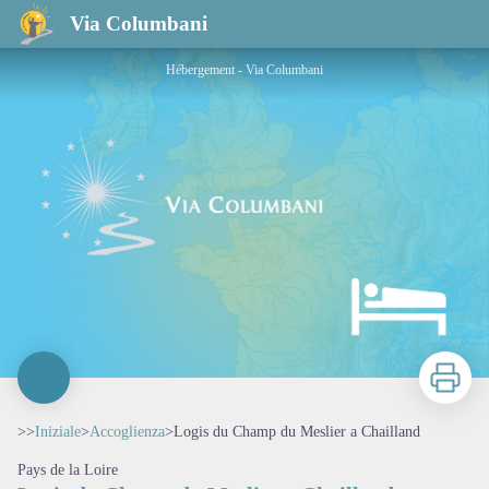
Logis du Champ du Meslier a Chailland
Via Columbani
Hébergement - Via Columbani
Stampa
>>
Iniziale
>
Accoglienza
>
Logis du Champ du Meslier a Chailland
Pays de la Loire