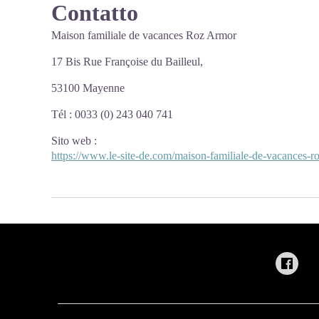
Contatto
Maison familiale de vacances Roz Armor
17 Bis Rue Françoise du Bailleul,
53100 Mayenne
Tél : 0033 (0) 243 040 741
Sito web
:
https://www.le-site-de.com/maison-familiale-de-vacances