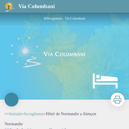
Hôtel de Normandie a Alençon
Via Columbani
Hébergement - Via Columbani
Stampa
>>
Iniziale
>
Accoglienza
>
Hôtel de Normandie a Alençon
Normandie