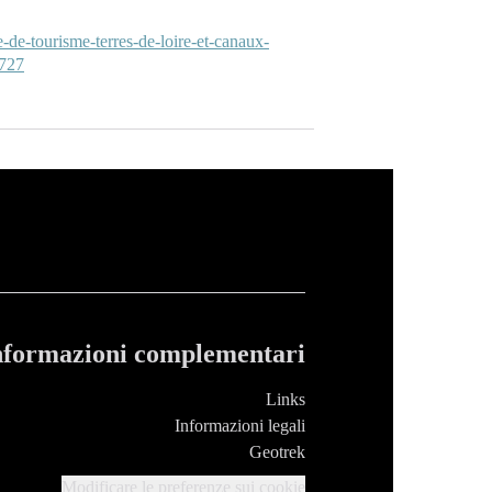
e-de-tourisme-terres-de-loire-et-canaux-
727
nformazioni complementari
Links
Informazioni legali
Geotrek
Modificare le preferenze sui cookie