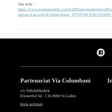
Sito web
:
https://www.tourismeloiret.com/fr/diffusio/organismes/offic
bureau-d-accueil-de-briare-briare_TFOSTRCENCEN9991
Partenariat Via Columbani
I
c/o Stiftsbibliothek
Klosterhof 6d - CH-9000 St.Gallen
Invia un'email