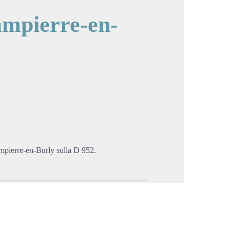
ampierre-en-
cture in full screen
ampierre-en-Burly sulla D 952.