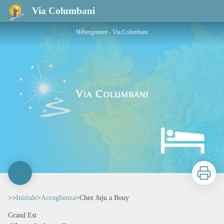
Chez Juju a Bouy
Via Columbani
Hébergement - Via Columbani
Stampa
>>
Iniziale
>
Accoglienza
>
Chez Juju a Bouy
Grand Est