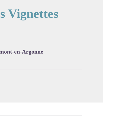
s Vignettes
cture in full screen
ermont-en-Argonne