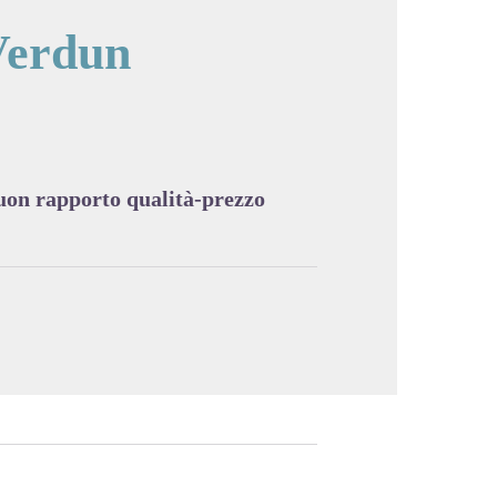
Verdun
cture in full screen
buon rapporto qualità-prezzo