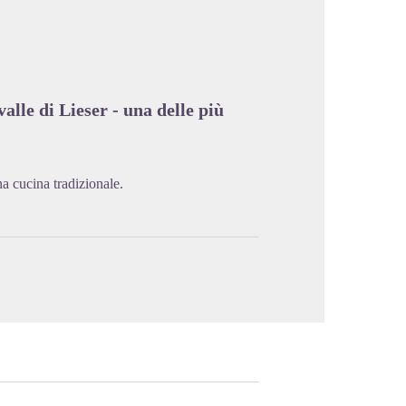
cture in full screen
valle di Lieser - una delle più
una cucina tradizionale.