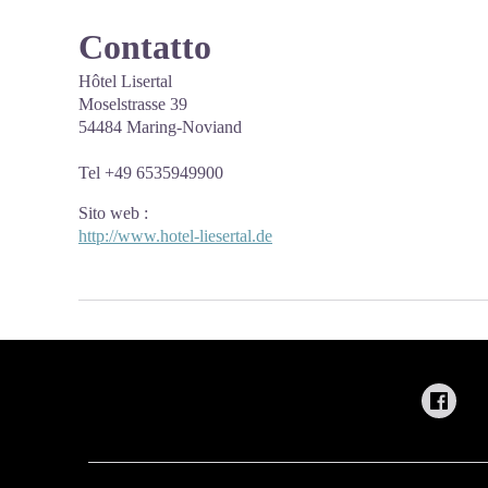
Contatto
Hôtel Lisertal
Moselstrasse 39
54484 Maring-Noviand
Tel +49 6535949900
Sito web
:
http://www.hotel-liesertal.de