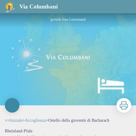
Ostello della gioventù di Bacharach
Via Columbani
geotrek Jean Lenormand
Stampa
>>
Iniziale
>
Accoglienza
>
Ostello della gioventù di Bacharach
Rheinland-Pfalz