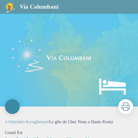
Le gîte de Chez Nous a Haute-Kontz
Via Columbani
Stampa
>>
Iniziale
>
Accoglienza
>
Le gîte de Chez Nous a Haute-Kontz
Grand Est